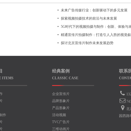
未来广告传媒行业：创新驱动下的多元发展
探索视频拍摄技术的前沿与未来发展
5G时代下的视频拍摄与制作：创新、体验与
精通宣传片拍摄制作：打造引人入胜的视觉叙
探讨北京宣传片制作未来发展趋势
目
经典案例
联系
E ITEMS
CLASSIC CASE
CONTA
作
企业宣传片
13
片
品牌形象片
74
产品形象片
北
制作
活动视频
园西路
片
TVC广告片
片
三维动画片