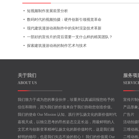
短视频制作发展前景分析
数码时代的视频拍摄：硬件创新引领视觉革命
现代建筑漫游动画制作中的实时渲染技术革新
一部好的宣传片的背后需要一支什么样的精英团队？
探索建筑漫游动画的制作艺术与技术
关于我们
服务项
ABOUT US
SERVIC
我们致力于成为您的事业伙伴，珍重并以真诚回报您给予的
宣传片制
信任和期待，因为我们的价值来自于我们协助您创造价值。
产品形象
我们的使命 Our Mission 认知、践行并弘扬文化的新价值时代
广告片
嘉视天成，以独立思考的昂然姿态立足长远，用最鲜明的人
活动拍摄
文艺术与创新变革精神弘扬文化的新价值时代，这是我们最
三维动画
鲜明的烙印，也是我们矢志不渝的初心！ 我们的价值观 Our
二维动画