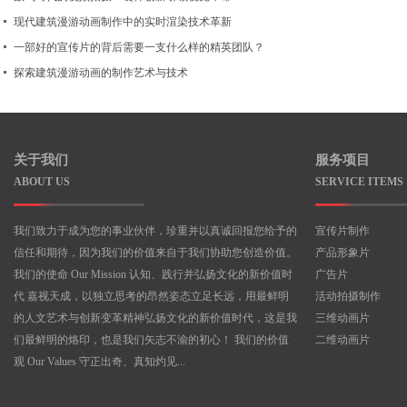
现代建筑漫游动画制作中的实时渲染技术革新
一部好的宣传片的背后需要一支什么样的精英团队？
探索建筑漫游动画的制作艺术与技术
关于我们
服务项目
ABOUT US
SERVICE ITEMS
我们致力于成为您的事业伙伴，珍重并以真诚回报您给予的
宣传片制作
信任和期待，因为我们的价值来自于我们协助您创造价值。
产品形象片
我们的使命 Our Mission 认知、践行并弘扬文化的新价值时
广告片
代 嘉视天成，以独立思考的昂然姿态立足长远，用最鲜明
活动拍摄制作
的人文艺术与创新变革精神弘扬文化的新价值时代，这是我
三维动画片
们最鲜明的烙印，也是我们矢志不渝的初心！ 我们的价值
二维动画片
观 Our Values 守正出奇、真知灼见...