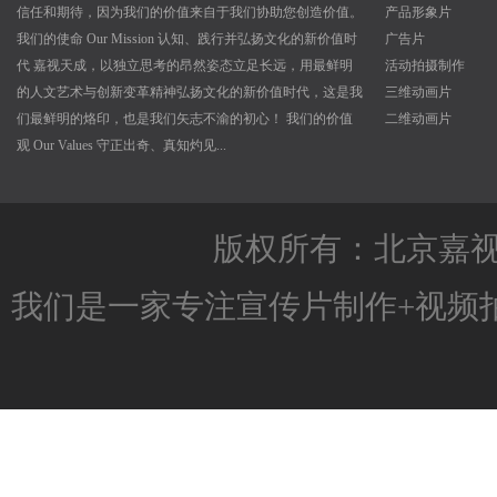
信任和期待，因为我们的价值来自于我们协助您创造价值。
产品形象片
我们的使命 Our Mission 认知、践行并弘扬文化的新价值时
广告片
代 嘉视天成，以独立思考的昂然姿态立足长远，用最鲜明
活动拍摄制作
的人文艺术与创新变革精神弘扬文化的新价值时代，这是我
三维动画片
们最鲜明的烙印，也是我们矢志不渝的初心！ 我们的价值
二维动画片
观 Our Values 守正出奇、真知灼见...
版权所有：北京嘉
我们是一家专注
宣传片制作
+
视频