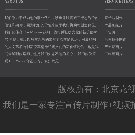
ABOUT US
SERVICE ITEMS
我们致力于成为您的事业伙伴，珍重并以真诚回报您给予的
宣传片制作
信任和期待，因为我们的价值来自于我们协助您创造价值。
产品形象片
我们的使命 Our Mission 认知、践行并弘扬文化的新价值时
广告片
代 嘉视天成，以独立思考的昂然姿态立足长远，用最鲜明
活动拍摄制作
的人文艺术与创新变革精神弘扬文化的新价值时代，这是我
三维动画片
们最鲜明的烙印，也是我们矢志不渝的初心！ 我们的价值
二维动画片
观 Our Values 守正出奇、真知灼见...
版权所有：北京嘉
我们是一家专注
宣传片制作
+
视频