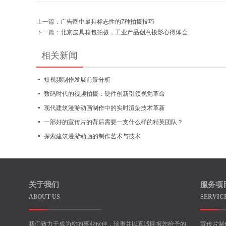
上一篇：
广告圈中最具标志性的7种拍摄技巧
下一篇：
北京皮具箱包拍摄，工业产品创意摄影心得体会
相关新闻
短视频制作发展前景分析
数码时代的视频拍摄：硬件创新引领视觉革命
现代建筑漫游动画制作中的实时渲染技术革新
一部好的宣传片的背后需要一支什么样的精英团队？
探索建筑漫游动画的制作艺术与技术
关于我们
服务项
ABOUT US
SERVIC
我们致力于成为您的事业伙伴，珍重并以真诚回报您给予的
宣传片制