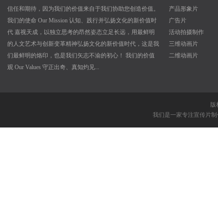
信任和期待，因为我们的价值来自于我们协助您创造价值。
产品形象片
我们的使命 Our Mission 认知、践行并弘扬文化的新价值时
广告片
代 嘉视天成，以独立思考的昂然姿态立足长远，用最鲜明
活动拍摄制作
的人文艺术与创新变革精神弘扬文化的新价值时代，这是我
三维动画片
们最鲜明的烙印，也是我们矢志不渝的初心！ 我们的价值
二维动画片
观 Our Values 守正出奇、真知灼见...
版
我们是一家专注
宣传片制