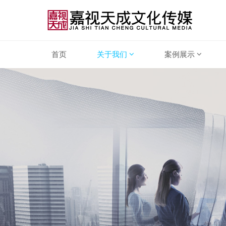
首页
关于我们
案例展示