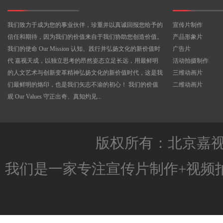
我们致力于成为您的事业伙伴，珍重并以真诚回报您给予的
宣传片制作
信任和期待，因为我们的价值来自于我们协助您创造价值。
产品形象片
我们的使命 Our Mission 认知、践行并弘扬文化的新价值时
广告片
代 嘉视天成，以独立思考的昂然姿态立足长远，用最鲜明
活动拍摄制作
的人文艺术与创新变革精神弘扬文化的新价值时代，这是我
三维动画片
们最鲜明的烙印，也是我们矢志不渝的初心！ 我们的价值
二维动画片
观 Our Values 守正出奇、真知灼见...
版权所有：北京嘉
我们是一家专注
宣传片制作
+
视频